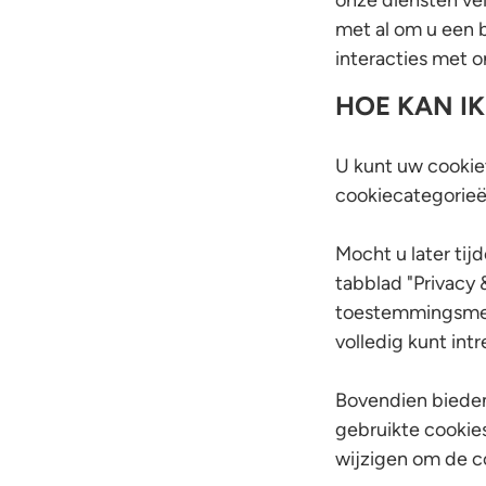
onze diensten vei
met al om u een 
interacties met o
HOE KAN I
U kunt uw cookie
cookiecategorieën
Mocht u later tij
tabblad "Privacy 
toestemmingsmel
volledig kunt int
Bovendien bieden
gebruikte cookies
wijzigen om de c