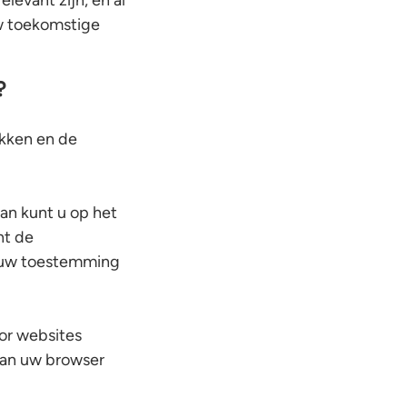
levant zijn, en al
uw toekomstige
?
ikken en de
dan kunt u op het
nt de
f uw toestemming
or websites
 van uw browser