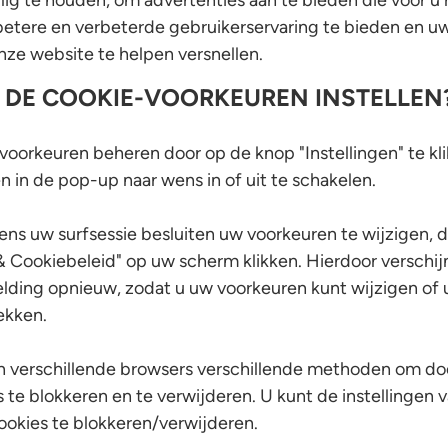
lig te houden, om advertenties aan te bieden die voor u re
betere en verbeterde gebruikerservaring te bieden en 
nze website te helpen versnellen.
K DE COOKIE-VOORKEUREN INSTELLEN
voorkeuren beheren door op de knop "Instellingen" te kl
 in de pop-up naar wens in of uit te schakelen.
dens uw surfsessie besluiten uw voorkeuren te wijzigen, 
& Cookiebeleid" op uw scherm klikken. Hierdoor verschij
ding opnieuw, zodat u uw voorkeuren kunt wijzigen o
rekken.
 verschillende browsers verschillende methoden om do
 te blokkeren en te verwijderen. U kunt de instellingen
ookies te blokkeren/verwijderen.