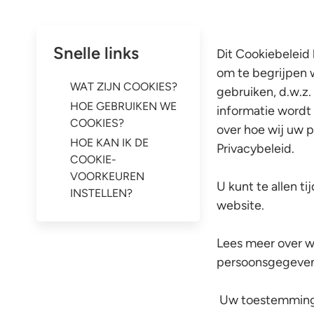
Snelle links
Dit Cookiebeleid 
om te begrijpen w
WAT ZIJN COOKIES?
gebruiken, d.w.z.
HOE GEBRUIKEN WE
informatie wordt
COOKIES?
over hoe wij uw p
HOE KAN IK DE
Privacybeleid.
COOKIE-
VOORKEUREN
U kunt te allen t
INSTELLEN?
website.
Lees meer over w
persoonsgegevens
Uw toestemming g