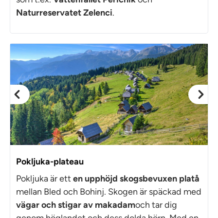
Naturreservatet Zelenci
.
Pokljuka-plateau
Pokljuka är ett
en upphöjd skogsbevuxen platå
mellan Bled och Bohinj. Skogen är späckad med
vägar och stigar av makadam
och tar dig
genom höglandet och dess dolda hörn. Med en