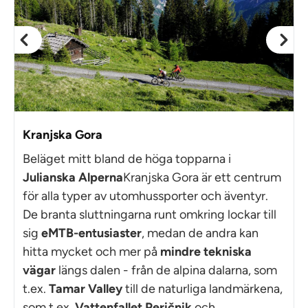
Kranjska Gora
Beläget mitt bland de höga topparna i
Julianska Alperna
Kranjska Gora är ett centrum
för alla typer av utomhussporter och äventyr.
De branta sluttningarna runt omkring lockar till
sig
eMTB-entusiaster
, medan de andra kan
hitta mycket och mer på
mindre tekniska
vägar
längs dalen - från de alpina dalarna, som
t.ex.
Tamar Valley
till de naturliga landmärkena,
som t.ex.
Vattenfallet Peričnik
och