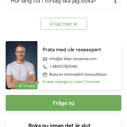
Hur lång tid i förväg ska jag boka?
Visa mer
Prata med vår reseexpert
info@e-bike-slovenia.com
+38651282046
Boka en kostnadsfri konsultation
Svarar vanligtvis inom 1 timme!
Timotej
Fråga nu
Boka nu innan det är slut