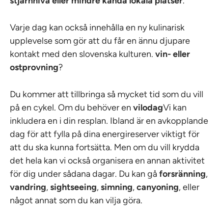
stjärnnivå eller mindre kända lokala platser
.
Varje dag kan också innehålla en ny kulinarisk
upplevelse som gör att du får en ännu djupare
kontakt med den slovenska kulturen.
vin- eller
ostprovning
?
Du kommer att tillbringa så mycket tid som du vill
på en cykel. Om du behöver en
vilodag
Vi kan
inkludera en i din resplan. Ibland är en avkopplande
dag för att fylla på dina energireserver viktigt för
att du ska kunna fortsätta. Men om du vill krydda
det hela kan vi också organisera en annan aktivitet
för dig under sådana dagar. Du kan gå
forsränning
,
vandring
,
sightseeing
,
simning
,
canyoning
, eller
något annat som du kan vilja göra.