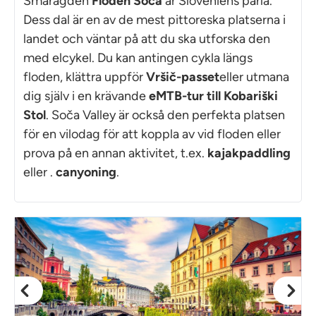
Smaragden
Floden Soča
är Sloveniens pärla.
Dess dal är en av de mest pittoreska platserna i
landet och väntar på att du ska utforska den
med elcykel. Du kan antingen cykla längs
floden, klättra uppför
Vršič-passet
eller utmana
dig själv i en krävande
eMTB-tur till Kobariški
Stol
. Soča Valley är också den perfekta platsen
för en vilodag för att koppla av vid floden eller
prova på en annan aktivitet, t.ex.
kajakpaddling
eller .
canyoning
.